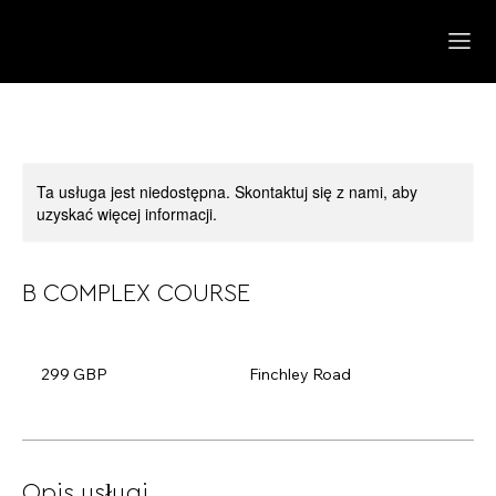
Ta usługa jest niedostępna. Skontaktuj się z nami, aby
uzyskać więcej informacji.
B COMPLEX COURSE
299
funtów
299 GBP
Finchley Road
szterlingów
Opis usługi